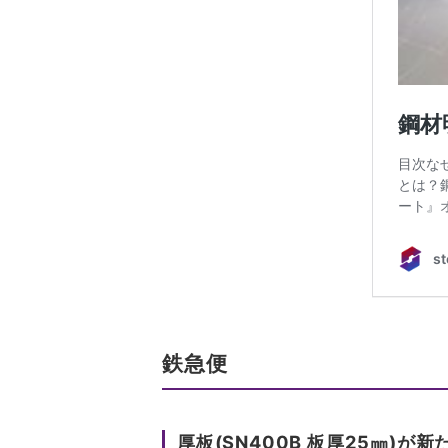
鉄急便
厚板(SN400B 板厚25㎜)